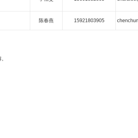
陈春燕
15921803905
chenchu
解。