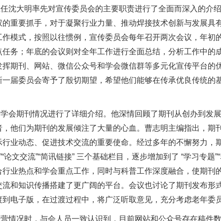
主任沈大明率先对宣传委员会的主要职责进行了全面而深入的介
权的重要抓手，对于凝聚行业力量、推动焊接技术创新与发展具
工作模式，按照以往惯例，宣传委员会每年召开两次会议，年初
点任务；年底的会议则对全年工作进行全面总结，分析工作中的
发挥期刊、网站、微信公众号和学会微信群等多元化宣传平台的
新一届委员会寄予了殷切期望，希望他们能够在传承优良传统的
。
对学会期刊情况进行了详细介绍。他深情回顾了期刊从创办到发
者，他们为期刊的发展倾注了大量的心血。曹志明主编指出，期
示行业动态、促进技术交流的重要使命。经过多年的不懈努力，
“论文交流”“简讯链接” 三个基础栏目，逐步增加到了 “学习专题”
合行业热点和学会重点工作，同时与科普工作深度融合，使期刊
交流和知识传播搭建了更广阔的平台。会议也讨论了期刊发布形
渡到电子版，在过渡过程中，将广泛听取意见，充分考虑老年委
运营情况时，与会人员一致认识到，目前网站和公众号存在稿件